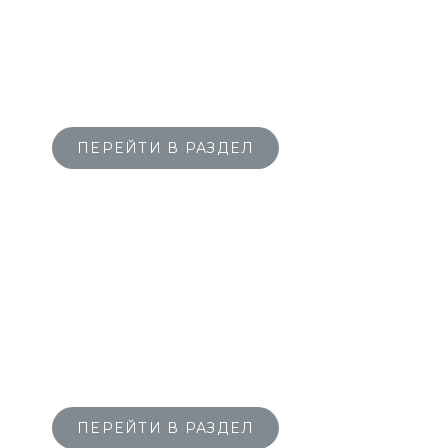
НОВЕЙШИЕ
ПРОТИВООПУХОЛЕВЫЕ
ПРЕПАРАТЫ
ПЕРЕЙТИ В РАЗДЕЛ
ИННОВАЦИОННЫЕ
ЛЕКАРСТВА
ОТ ГЕПАТИТА
ПЕРЕЙТИ В РАЗДЕЛ