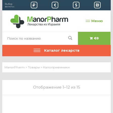
Выбор
валюты:
Меню
€0
Каталог лекарств
ManorPharm
>
Товары
>
Калоприемники
Отображение 1–12 из 15