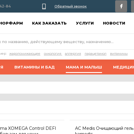
42-84
Обратный звонок
АНОРФАРМ
КАК ЗАКАЗАТЬ
УСЛУГИ
НОВОСТИ
мер:
жаропонижающее
онкология
аллергия
парацетамол
витамины
ИЯ
ВИТАМИНЫ И БАД
МАМА И МАЛЫШ
МЕДИЦИ
rma XOMEGA Control DEFI
AC Medis Очищающий гель