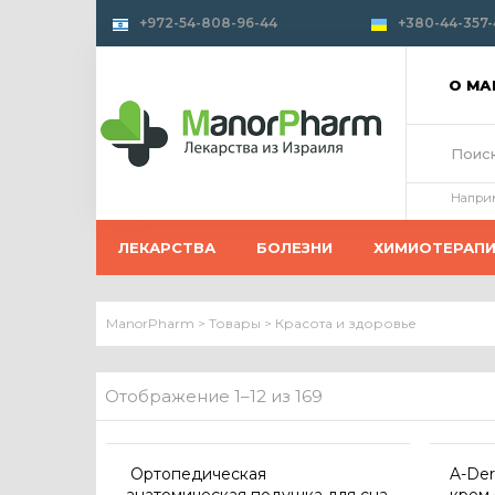
+972-54-808-96-44
+380-44-357-
О М
Напри
ЛЕКАРСТВА
БОЛЕЗНИ
ХИМИОТЕРАП
ManorPharm
>
Товары
>
Красота и здоровье
Отображение 1–12 из 169
Ортопедическая
A-De