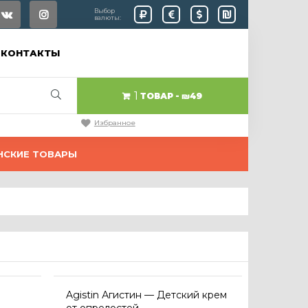
Выбор
валюты:
КОНТАКТЫ
1
ТОВАР
₪49
Избранное
НСКИЕ ТОВАРЫ
Agistin Агистин — Детский крем