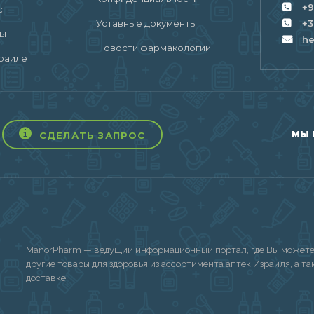
+9
с
Уставные документы
+3
ты
h
Новости фармакологии
раиле
МЫ 
СДЕЛАТЬ ЗАПРОС
ManorPharm — ведущий информационный портал, где Вы можете 
другие товары для здоровья из ассортимента аптек Израиля, а т
доставке.