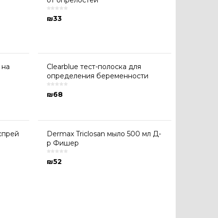
от опрелостей
₪
33
 на
Clearblue тест-полоска для
определения беременности
₪
68
спрей
Dermax Triclosan мыло 500 мл Д-
р Фишер
₪
52