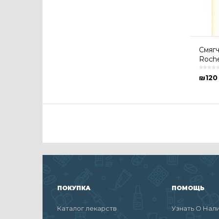
Cмяг
Roch
₪
120
ПОКУПКА
ПОМОЩЬ
Каталог лекарств
Узнать О Нал