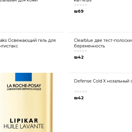
бальзам для кожи
kamedis
₪
69
taks Освежающий гель для
Clearblue две тест-полоски
нтистакс
беременность
₪
42
Defense Cold X нозальный 
₪
42