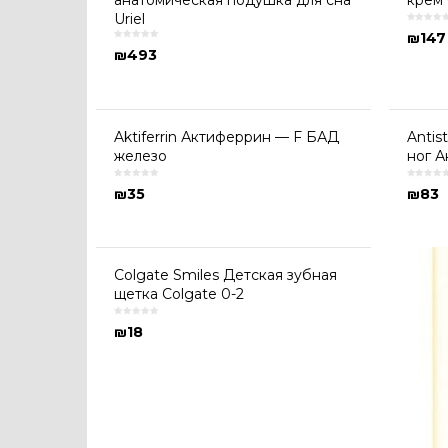
анатомическая подушка для сна
крем 
Uriel
₪
147
₪
493
Aktiferrin Актиферрин — F БАД
Antis
железо
ног А
₪
35
₪
83
Colgate Smiles Детская зубная
щетка Colgate 0-2
₪
18