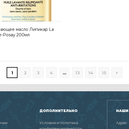
чающее масло Липикар La
e-Posay 200мл
1
2
3
4
…
13
14
15
ДОПОЛНИТЕЛЬНО
НАШИ
ичии
Условия и политика
Адрес:
конфиденциальности