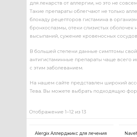
для лекарств от аллергии, но это не совсе
Такие препараты облегчают не только алл
блокаду рецепторов гистамина в организм
бронхоспазмы, отеки слизистых оболочек н
высыпаний, сужение кровеносных сосудов 
В большей степени данные симптомы свой
антигистаминные препараты чаще всего и
с этим заболеванием.
На нашем сайте представлен широкий ассо
Тева. Вы можете выбрать подходящую форму 
Отображение 1–12 из 13
Alergix Аллерджикс для лечения
Naveh