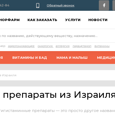
42-84
Обратный звонок
АНОРФАРМ
КАК ЗАКАЗАТЬ
УСЛУГИ
НОВОСТИ
мер:
жаропонижающее
онкология
аллергия
парацетамол
витамины
ИЯ
ВИТАМИНЫ И БАД
МАМА И МАЛЫШ
МЕДИЦИ
з Израиля
 препараты из Израил
нтигистаминные препараты — это просто другое назван