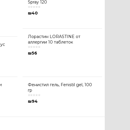
Spray 120
₪
40
Лорастин LORASTINE от
аллергии 10 таблеток
иус
₪
56
и
Фенистил гель, Fenistil gel, 100
гр
₪
94