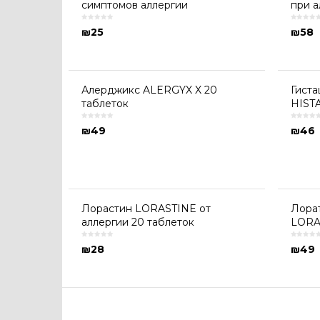
симптомов аллергии
при а
₪
25
₪
58
Алерджикс ALERGYX X 20
Гиста
таблеток
HIST
₪
49
₪
46
Лорастин LORASTINE от
Лорат
аллергии 20 таблеток
LORA
₪
28
₪
49