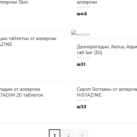
ллергии 15мл
аллергии
₪
46
цин таблетки от аллергии
AZINE
Дезлоратадин, Aerius, Аэр
таб 5мг (30)
₪
31
адим от аллергии
Сироп Гистазин от аллерги
TADIM 20 таблеток
HISTAZINE
₪
33
1
2