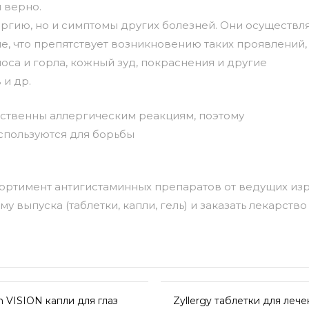
м верно.
ергию, но и симптомы других болезней. Они осуществл
е, что препятствует возникновению таких проявлений,
оса и горла, кожный зуд, покраснения и другие
и др.
ственны аллергическим реакциям, поэтому
спользуются для борьбы
ртимент антигистаминных препаратов от ведущих изр
выпуска (таблетки, капли, гель) и заказать лекарство
 VISION капли для глаз
Zyllergy таблетки для леч