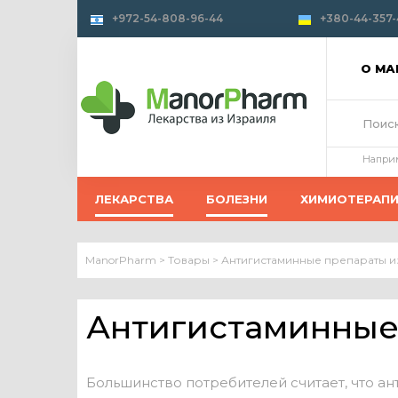
+972-54-808-96-44
+380-44-357-
О М
Напри
ЛЕКАРСТВА
БОЛЕЗНИ
ХИМИОТЕРАП
ManorPharm
>
Товары
>
Антигистаминные препараты и
Антигистаминные
Большинство потребителей считает, что а