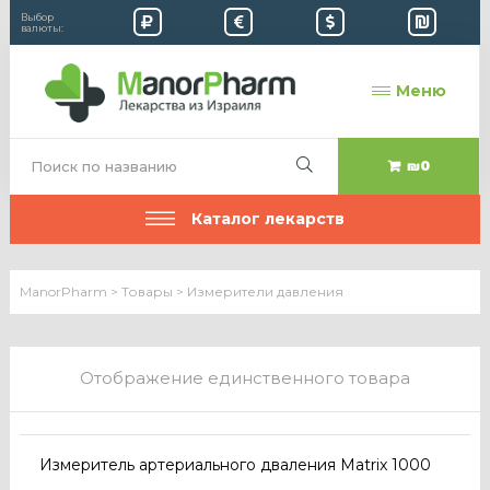
Выбор
валюты:
Меню
₪0
Каталог лекарств
ManorPharm
>
Товары
>
Измерители давления
Отображение единственного товара
Измеритель артериального дваления Matrix 1000