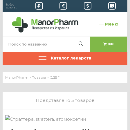
Выбор
валюты:
Меню
€0
Каталог лекарств
ManorPharm
>
Товары
>
СДВГ
Представлено 5 товаров