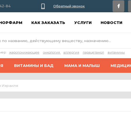
42-84
Обратный звонок
АНОРФАРМ
КАК ЗАКАЗАТЬ
УСЛУГИ
НОВОСТИ
мер:
жаропонижающее
онкология
аллергия
парацетамол
витамины
ИЯ
ВИТАМИНЫ И БАД
МАМА И МАЛЫШ
МЕДИЦИ
з Израиля