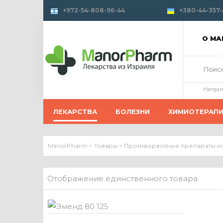
+972-54-808-96-44
+380-44-357-
О М
Напри
ЛЕКАРСТВА
БОЛЕЗНИ
ХИМИОТЕРАП
ManorPharm
>
Товары
>
Противорвотные препараты и
Отображение единственного товара