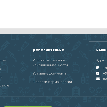
ДОПОЛНИТЕЛЬНО
НАШИ
ичии
Условия и политика
Адрес:
конфиденциальности
+9
с
Уставные документы
+3
ты
h
Новости фармакологии
раиле