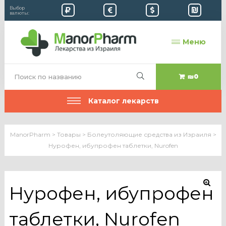
Выбор
валюты:
Меню
₪0
Каталог лекарств
ManorPharm
>
Товары
>
Болеутоляющие средства из Израиля
>
Нурофен, ибупрофен таблетки, Nurofen
Нурофен, ибупрофен
🔍
таблетки, Nurofen