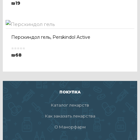
₪
19
Перскиндол гель, Perskindol Active
₪
68
ПОКУПКА
Каталог лекарств
Как заказать лекарства
О Манорфарм