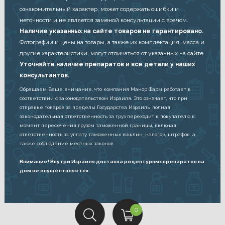
ознакомительный характер, может содержать ошибки и
неточности и не является заменой консультации с врачом.
Наличие указанных на сайте товаров не гарантировано.
Фотографии и цены на товары, а также их комплектация, масса и
другие характеристики, могут отличаться от указанных на сайте.
Уточняйте наличие препаратов и все детали у наших
консультантов.
Обращаем Ваше внимание, что компания Манор Фарм работает в
соответствии с законодательством Израиля. Это означает, что при
отправке товаров за пределы Государства Израиль, полная
законодательная ответственность за груз переходит к покупателю в
момент пересечения грузом таможенной границы, включая
ответственность за уплату таможенных пошлин, налогов, штрафов, а
также соблюдение местных законов.
Внимание! Внутри Израиля доставка рецептурных препаратов на
дом не осуществляется.
C
0
a