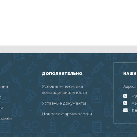
ДОПОЛНИТЕЛЬНО
НАШИ
ичии
Условия и политика
Адрес:
конфиденциальности
+9
с
Уставные документы
+3
ты
h
Новости фармакологии
раиле