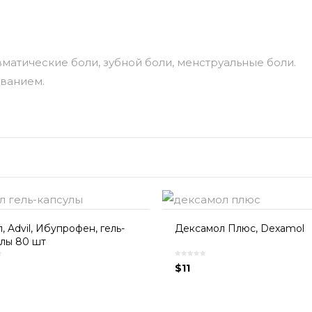
вматические боли, зубной боли, менструальные боли.
ованием.
, Advil, Ибупрофен, гель-
Дексамол Плюс, Dexamol
лы 80 шт
$
11