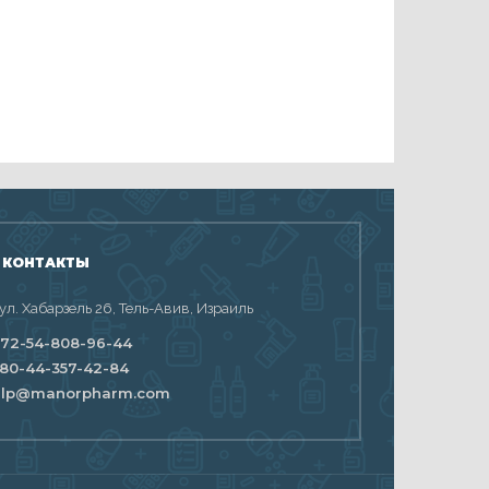
 КОНТАКТЫ
 ул. Хабарзель 26, Тель-Авив, Израиль
72-54-808-96-44
80-44-357-42-84
elp@manorpharm.com