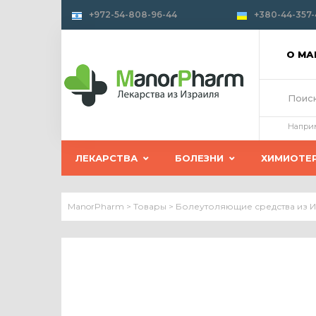
+972-54-808-96-44
+380-44-357-
О М
Напри
ЛЕКАРСТВА
БОЛЕЗНИ
ХИМИОТЕ
ManorPharm
>
Товары
>
Болеутоляющие средства из 