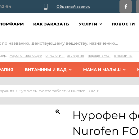
42-84
Обратный звонок
АНОРФАРМ
КАК ЗАКАЗАТЬ
УСЛУГИ
НОВОСТИ
мер:
жаропонижающее
онкология
аллергия
парацетамол
витамины
РАПИЯ
ВИТАМИНЫ И БАД
МАМА И МАЛЫШ
Израиля
>
Нурофен форте таблетки Nurofen FORTE
Нурофен ф
Nurofen F