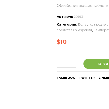
Обезболивающие таблетки
Артикул:
22993
Категории:
Болеутоляющие с
средства из Израиля
,
Темпера
$
10
В К
FACEBOOK
TWITTER
LINKE