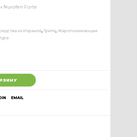
 Nurofen Forte
редства из Израиля
,
Грипп
,
Жаропонижающие
тура
ОРЗИНУ
DIN
EMAIL