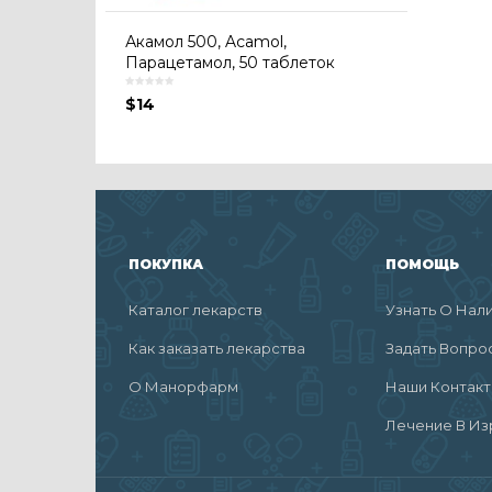
Акамол 500, Acamol,
Парацетамол, 50 таблеток
$
14
ПОКУПКА
ПОМОЩЬ
Каталог лекарств
Узнать О Нал
Как заказать лекарства
Задать Вопро
О Манорфарм
Наши Контак
Лечение В Из