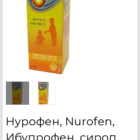
Нурофен, Nurofen,
Ибупрофен, сироп