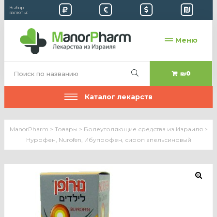
Выбор
валюты:
Меню
₪0
Каталог лекарств
ManorPharm
>
Товары
>
Болеутоляющие средства из Израиля
>
Нурофен, Nurofen, Ибупрофен, сироп апельсиновый