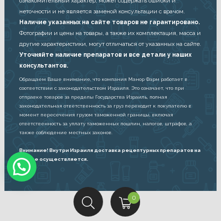
ознакомительный характер, может содержать ошибки и
неточности и не является заменой консультации с врачом.
Наличие указанных на сайте товаров не гарантировано.
Фотографии и цены на товары, а также их комплектация, масса и
другие характеристики, могут отличаться от указанных на сайте.
Уточняйте наличие препаратов и все детали у наших
консультантов.
Обращаем Ваше внимание, что компания Манор Фарм работает в
соответствии с законодательством Израиля. Это означает, что при
отправке товаров за пределы Государства Израиль, полная
законодательная ответственность за груз переходит к покупателю в
момент пересечения грузом таможенной границы, включая
ответственность за уплату таможенных пошлин, налогов, штрафов, а
также соблюдение местных законов.
Внимание! Внутри Израиля доставка рецептурных препаратов на
дом не осуществляется.
C
0
a