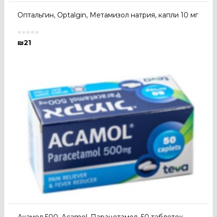
Оптальгин, Optalgin, Метамизол натрия, капли 10 мг
₪
21
Акамол 500, Acamol, Парацетамол, 50 таблеток