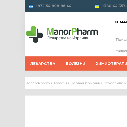
+972-54-808-96-44
+380-44-357-
О М
Напри
ЛЕКАРСТВА
БОЛЕЗНИ
ХИМИОТЕРАП
ManorPharm
>
Товары
>
Первая помощь
>
Стрепсилс м