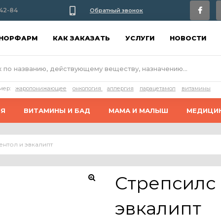
42-84
Обратный звонок
АНОРФАРМ
КАК ЗАКАЗАТЬ
УСЛУГИ
НОВОСТИ
мер:
жаропонижающее
онкология
аллергия
парацетамол
витамины
ИЯ
ВИТАМИНЫ И БАД
МАМА И МАЛЫШ
МЕДИЦИ
ентол и эвкалипт
Стрепсилс 
🔍
эвкалипт