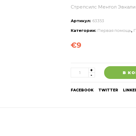
Стрепсилс Ментол Эвкали
Артикул:
63353
Категории:
Первая помощь
,
П
€
9
В К
FACEBOOK
TWITTER
LINKE