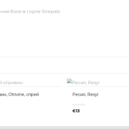
я боли в горле Strepsils
ин, Otrivine, спрей
Ресил, Resyl
€
13