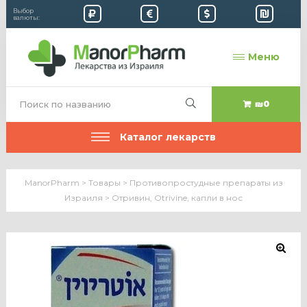
Выбор
валюты:
Меню
₪0
Каталог лекарств
ManorPharm
>
Товары
>
Противопростудные препараты из
Израиля
>
Отривин, Otrivine, капли в нос