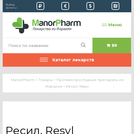
Выбор
валюты:
Меню
$0
Каталог лекарств
ManorPharm
>
Товары
>
Противопростудные препараты из
Израиля
>
Ресил, Resyl
Ресил, Resyl