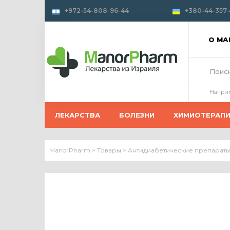
+972-54-808-96-44
+380-44-357-
О М
Напри
ЛЕКАРСТВА
БОЛЕЗНИ
ХИМИОТЕРАП
ManorPharm
>
Товары
>
Антидиабетические препараты