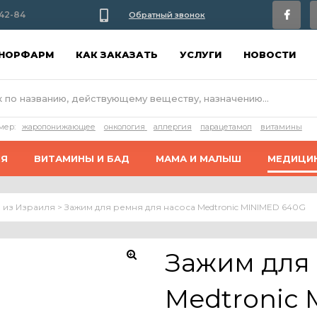
42-84
Обратный звонок
АНОРФАРМ
КАК ЗАКАЗАТЬ
УСЛУГИ
НОВОСТИ
мер:
жаропонижающее
онкология
аллергия
парацетамол
витамины
ИЯ
ВИТАМИНЫ И БАД
МАМА И МАЛЫШ
МЕДИЦИ
 из Израиля
>
Зажим для ремня для насоса Medtronic MINIMED 640G
Зажим для 
Medtronic