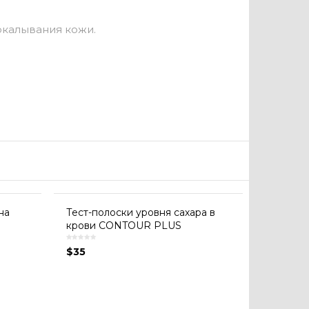
окалывания кожи.
на
Тест-полоски уровня сахара в
крови CONTOUR PLUS
$
35