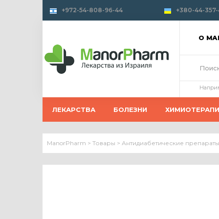
+972-54-808-96-44
+380-44-357-
О М
Напри
ЛЕКАРСТВА
БОЛЕЗНИ
ХИМИОТЕРАП
ManorPharm
>
Товары
>
Антидиабетические препараты