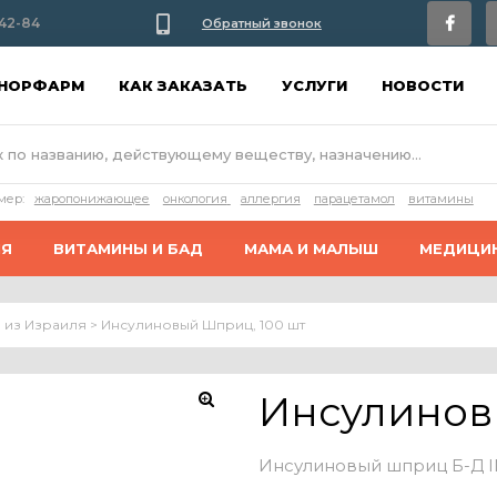
42-84
Обратный звонок
АНОРФАРМ
КАК ЗАКАЗАТЬ
УСЛУГИ
НОВОСТИ
мер:
жаропонижающее
онкология
аллергия
парацетамол
витамины
ИЯ
ВИТАМИНЫ И БАД
МАМА И МАЛЫШ
МЕДИЦИ
 из Израиля
>
Инсулиновый Шприц, 100 шт
Инсулинов
Инсулиновый шприц Б-Д IN