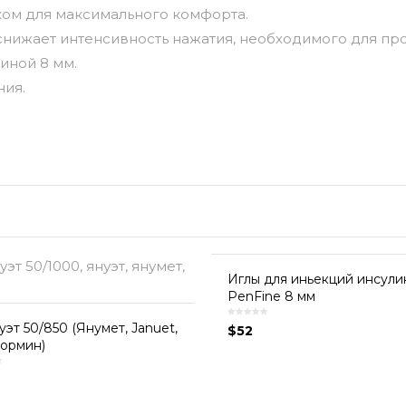
ком для максимального комфорта.
 снижает интенсивность нажатия, необходимого для пр
линой 8 мм.
ния.
Иглы для иньекций инсули
PenFine 8 мм
эт 50/850 (Янумет, Januet,
$
52
ормин)