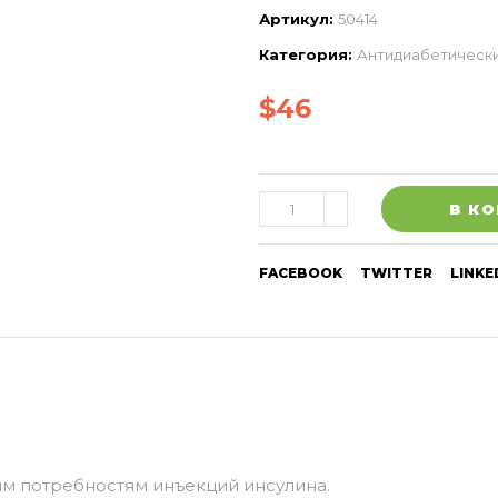
Артикул:
50414
Категория:
Антидиабетически
$
46
В К
FACEBOOK
TWITTER
LINKE
м потребностям инъекций инсулина.