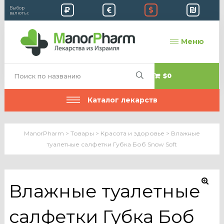
Выбор
валюты:
Меню
$0
Каталог лекарств
ManorPharm
>
Товары
>
Красота и здоровье
>
Влажные
туалетные салфетки Губка Боб Snow Soft
Влажные туалетные
салфетки Губка Боб