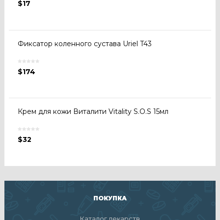
$
17
Фиксатор коленного сустава Uriel T43
$
174
Крем для кожи Виталити Vitality S.O.S 15мл
$
32
ПОКУПКА
Каталог лекарств