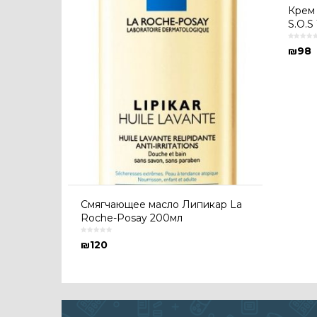
Крем 
S.O.S
₪
98
Cмягчающее масло Липикар La
Roche-Posay 200мл
₪
120