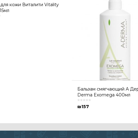
для кожи Виталити Vitality
 15мл
Бальзам смягчающий А Дер
Derma Exomega 400мл
₪
157