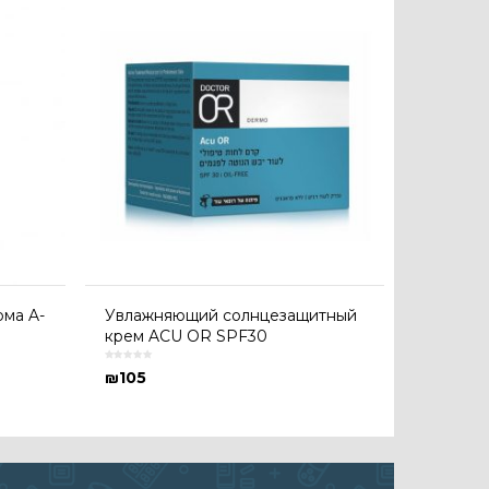
ма A-
Увлажняющий солнцезащитный
крем ACU OR SPF30
₪
105