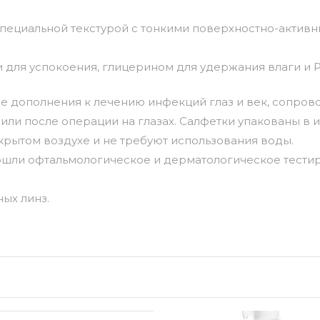
 специальной текстурой с тонкими поверхностно-акти
для успокоения, глицерином для удержания влаги и P.
стве дополнения к лечению инфекций глаз и век, соп
или после операции на глазах. Салфетки упакованы в 
крытом воздухе и не требуют использования воды.
шли офтальмологическое и дерматологическое тестир
ых линз.