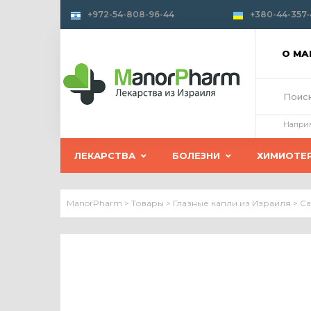
+972-54-808-96-44
+380-44-357-
О М
Напри
ЛЕКАРСТВА
БОЛЕЗНИ
ХИМИОТЕ
ManorPharm
>
Товары
>
Глазные капли из Израиля
>
Са