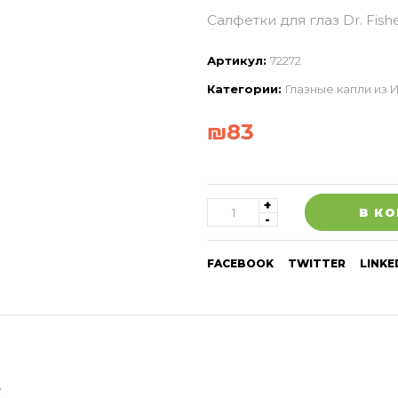
Салфетки для глаз Dr. Fish
Артикул:
72272
Категории:
Глазные капли из 
₪
83
В К
FACEBOOK
TWITTER
LINKE
e