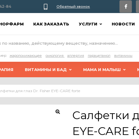
42-84
Обратный звонок
АНОРФАРМ
КАК ЗАКАЗАТЬ
УСЛУГИ
НОВОСТИ
мер:
жаропонижающее
онкология
аллергия
парацетамол
витамины
РАПИЯ
ВИТАМИНЫ И БАД
МАМА И МАЛЫШ
лфетки для глаз Dr. Fisher EYE-CARE forte
Салфетки дл
EYE-CARE f