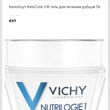
КелоКоут KeloCote УФ гель для лечения рубцов 15г
€
57