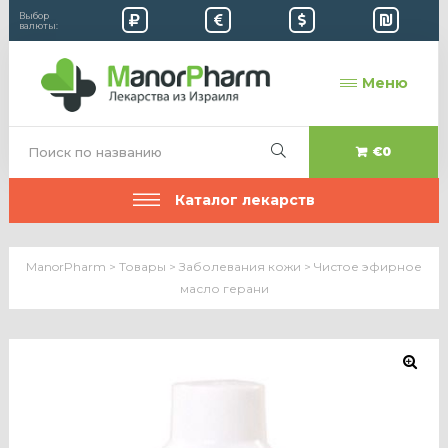
Выбор
валюты:
Меню
€0
Каталог лекарств
ManorPharm
>
Товары
>
Заболевания кожи
>
Чистое эфирное
масло герани