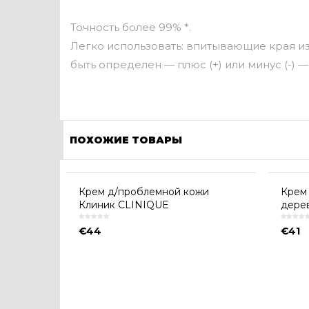
Точность более 99% *.
Легко использовать: впитывающие края изм
быть определен — плюс (+) или минус (-) 
ПОХОЖИЕ ТОВАРЫ
Крем д/проблемной кожи
Крем 
Клиник CLINIQUE
дере
€
44
€
41