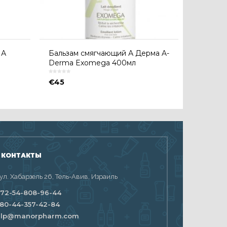
 А
Бальзам смягчающий А Дерма A-
Derma Exomega 400мл
€
45
 КОНТАКТЫ
 ул. Хабарзель 26, Тель-Авив, Израиль
72-54-808-96-44
80-44-357-42-84
elp@manorpharm.com