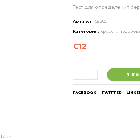
Тест для определения бер
Артикул:
59562
Категория:
Красота и здоров
€
12
В К
FACEBOOK
TWITTER
LINKE
rblue