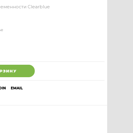
еменности Clearblue
ье
ОРЗИНУ
DIN
EMAIL