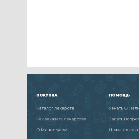
ПОКУПКА
ПОМОЩЬ
Каталог лекарств
Узнать О Нал
Как заказать лекарства
Задать Вопро
О Манорфарм
Наши Контак