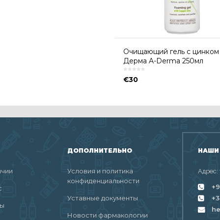
Очищающий гель с цинком
Дерма A-Derma 250мл
€
30
ДОПОЛНИТЕЛЬНО
НАШИ
ичии
Условия и политика
Адрес:
конфиденциальности
+9
с
Уставные документы
+3
ты
h
Новости фармакологии