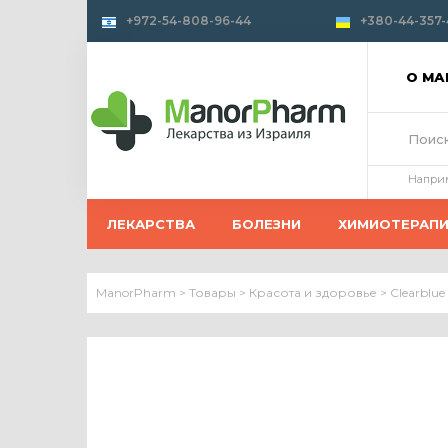
+972-54-808-96-44
+380-44-357-
О М
Напри
ЛЕКАРСТВА
БОЛЕЗНИ
ХИМИОТЕРАП
ManorPharm
>
Товары
>
Красота и здоровье
>
Clearblu