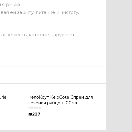
с рН 3,5.
ая ей защиту, питание и чистоту.
ных веществ, которые нарушают
riel
КелоКоут KeloCote Спрей для
лечения рубцов 100мл
₪
227