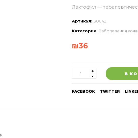
Лактофил — терапевтичес
Артикул:
30042
Категории:
Заболевания кож
₪
36
В К
FACEBOOK
TWITTER
LINKE
к