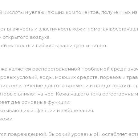
кислоты и увлажняющих компонентов, полученных из м
ет влажность и эластичность кожи, помогая восстанав
 открытого воздуха.
ей мягкость и гибкость, защищает и питает.
ожа является распространенной проблемой среди знач
вых условий, воды, моющих средств, порезов и травм
анить ее в течение долгого времени и предотвратить
оторые влияют на нее. Кожа нашего тела естественны
меет две основные функции:
 вызывающих инфекции и заболевания.
кожи.
ится поврежденной. Высокий уровень pH ослабляет ест