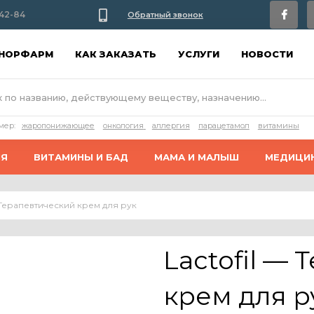
42-84
Обратный звонок
АНОРФАРМ
КАК ЗАКАЗАТЬ
УСЛУГИ
НОВОСТИ
мер:
жаропонижающее
онкология
аллергия
парацетамол
витамины
ИЯ
ВИТАМИНЫ И БАД
МАМА И МАЛЫШ
МЕДИЦИ
— Терапевтический крем для рук
Lactofil —
крем для р