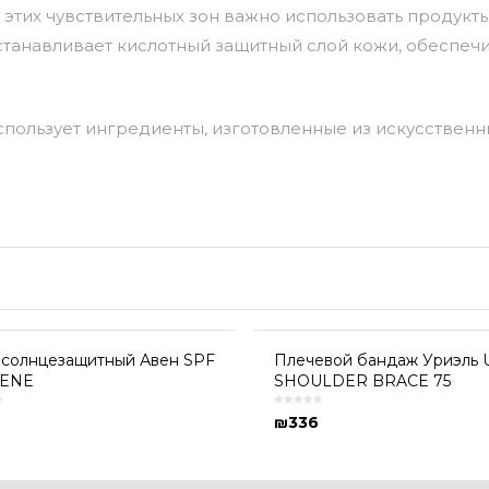
этих чувствительных зон важно использовать продукты 
сстанавливает кислотный защитный слой кожи, обеспечив
спользует ингредиенты, изготовленные из искусствен
 солнцезащитный Авен SPF
Плечевой бандаж Уриэль U
VENE
SHOULDER BRACE 75
₪
336