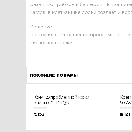
развитию грибков и бактерий. Для защиты 
Lactofil в кратчайшие сроки создает и во
Решение
Лактофил дает решение проблемы, а не и
кислотность кожи.
ПОХОЖИЕ ТОВАРЫ
Крем д/проблемной кожи
Крем
Клиник CLINIQUE
50 A
₪
152
₪
121