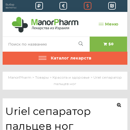
Выбор
валюты:
Меню
$0
Каталог лекарств
ManorPharm
>
Товары
>
Красота и здоровье
>
Uriel сепаратор
пальцев ног
Uriel сепаратор
🔍
пальцев ног