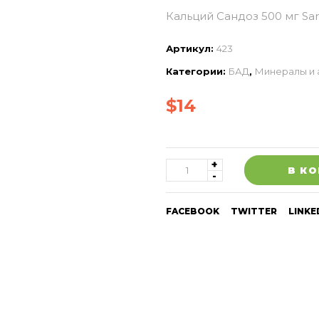
Кальций Сандоз 500 мг Sa
Артикул:
423
Категории:
БАД
,
Минералы и 
$
14
В К
FACEBOOK
TWITTER
LINKE