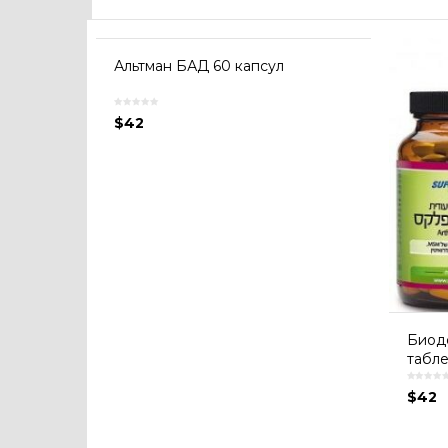
Альтман БАД 60 капсул
$
42
Биодо
табле
$
42