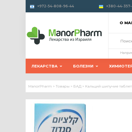
+972-54-808-96-44
+380-44-357-
О М
Напри
ЛЕКАРСТВА
БОЛЕЗНИ
ХИМИОТЕ
ManorPharm
>
Товары
>
БАД
>
Кальций шипучие таблет