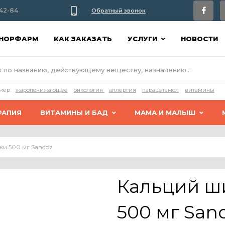
42-84
Обратный звонок
АНОРФАРМ
КАК ЗАКАЗАТЬ
УСЛУГИ
НОВОСТИ
мер:
жаропонижающее
онкология
аллергия
парацетамол
витамины
РАПИЯ
ВИТАМИНЫ И БАД
МАМА И МАЛЫШ
ки 500 мг Sandoz
Кальций ш
500 мг San