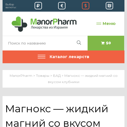
Выбор
валюты:
Меню
$0
Каталог лекарств
ManorPharm
>
Товары
>
БАД
>
Магнокс — жидкий магний со
вкусом клубники
Магнокс — жидкий
магний со вкусом