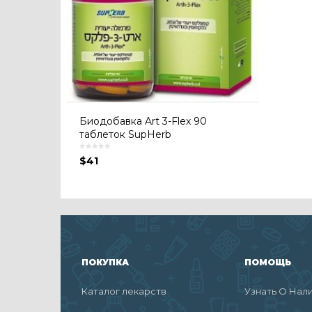
Биодобавка Art 3-Flex 90
таблеток SupHerb
$
41
ПОКУПКА
ПОМОЩЬ
Каталог лекарств
Узнать О Нал