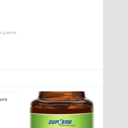
 диете.
ците