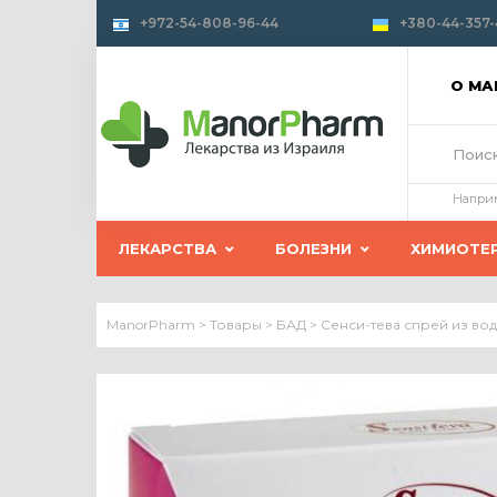
+972-54-808-96-44
+380-44-357-
О М
Напри
ЛЕКАРСТВА
БОЛЕЗНИ
ХИМИОТЕ
ManorPharm
>
Товары
>
БАД
>
Сенси-тева спрей из в