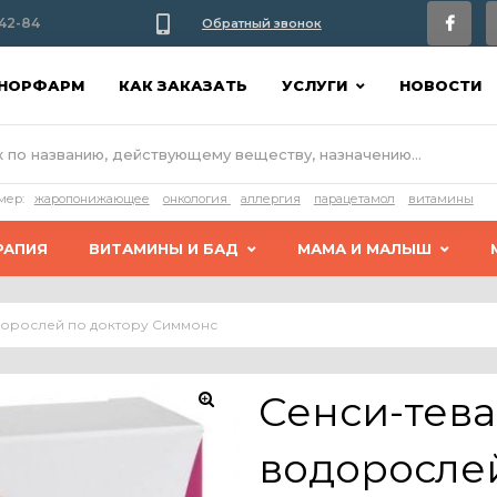
42-84
Обратный звонок
АНОРФАРМ
КАК ЗАКАЗАТЬ
УСЛУГИ
НОВОСТИ
мер:
жаропонижающее
онкология
аллергия
парацетамол
витамины
РАПИЯ
ВИТАМИНЫ И БАД
МАМА И МАЛЫШ
одорослей по доктору Симмонс
Сенси-тева
водорослей