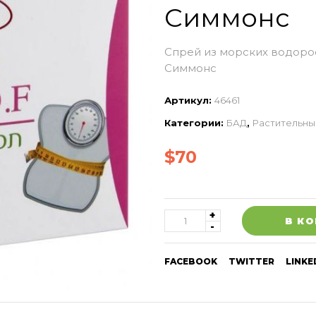
Симмонс
Спрей из морских водоро
Симмонс
Артикул:
46461
Категории:
БАД
,
Растительны
$
70
В К
FACEBOOK
TWITTER
LINKE