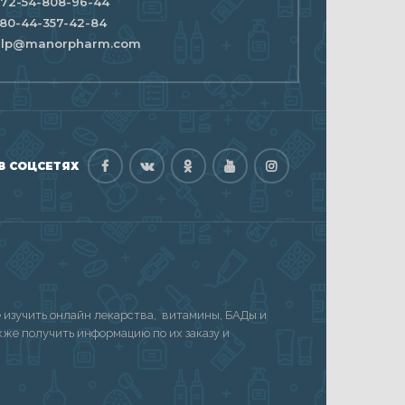
72-54-808-96-44
80-44-357-42-84
elp@manorpharm.com
В СОЦСЕТЯХ
изучить онлайн лекарства, витамины, БАДы и
акже получить информацию по их заказу и