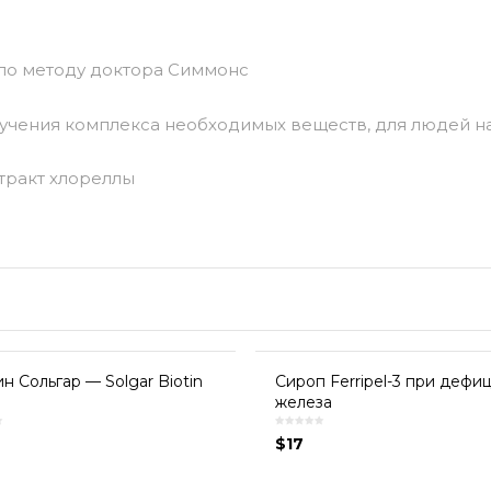
 по методу доктора Симмонс
учения комплекса необходимых веществ, для людей на
стракт хлореллы
н Сольгар — Solgar Biotin
Сироп Ferripel-3 при дефи
железа
$
17