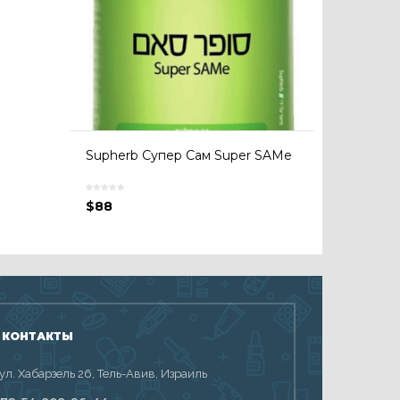
Supherb Супер Сам Super SAMe
$
88
 КОНТАКТЫ
 ул. Хабарзель 26, Тель-Авив, Израиль