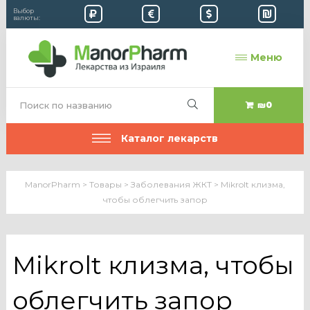
Выбор
валюты:
Меню
₪0
Каталог лекарств
ManorPharm
>
Товары
>
Заболевания ЖКТ
>
Mikrolt клизма,
чтобы облегчить запор
Mikrolt клизма, чтобы
облегчить запор