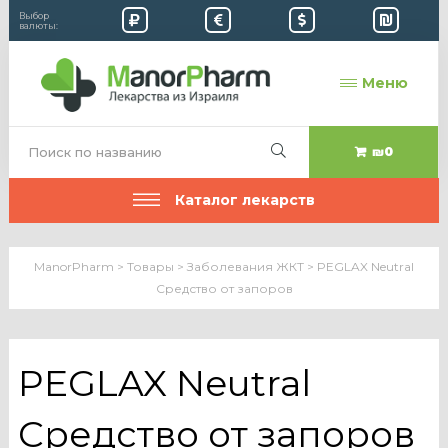
Выбор
валюты:
Меню
₪0
Каталог лекарств
ManorPharm
>
Товары
>
Заболевания ЖКТ
>
PEGLAX Neutral
Средство от запоров
PEGLAX Neutral
Средство от запоров