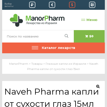
Выбор
валюты:
Меню
$0
Каталог лекарств
ManorPharm
>
Товары
>
Глазные капли из Израиля
>
Naveh
Pharma капли от сухости глаз 15мл
Naveh Pharma капли
🔍
от сухости глаз 15мл