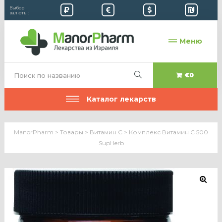
Выбор
валюты:
Меню
€0
Каталог лекарств
ManorPharm
>
Товары
>
Витамин C
>
Комплекс Витамин C 500
SupHerb