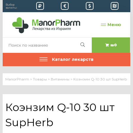
Выбор
валюты:
Меню
₪0
Каталог лекарств
ManorPharm
>
Товары
>
Витамины
>
Коэнзим Q-10 30 шт SupHerb
Коэнзим Q-10 30 шт
SupHerb