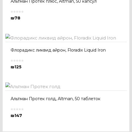
Альтман Протек плюс, Altman, 50 капсул
₪
78
Флорадикс ликвид айрон, Floradix Liquid Iron
₪
125
Альтман Протек голд, Altman, 50 таблеток
₪
147