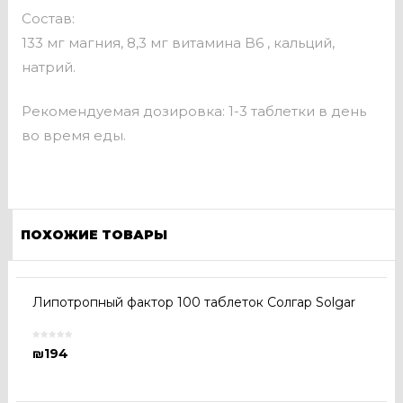
Состав:
133 мг магния, 8,3 мг витамина B6 , кальций,
натрий.
Рекомендуемая дозировка: 1-3 таблетки в день
во время еды.
ПОХОЖИЕ ТОВАРЫ
Липотропный фактор 100 таблеток Солгар Solgar
₪
194