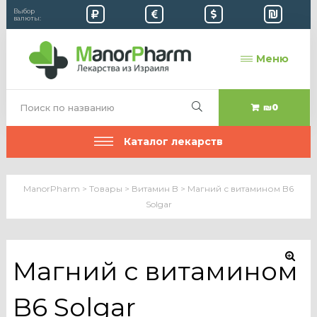
Выбор
валюты:
Меню
₪0
Каталог лекарств
ManorPharm
>
Товары
>
Витамин B
>
Магний с витамином B6
Solgar
Магний с витамином
B6 Solgar