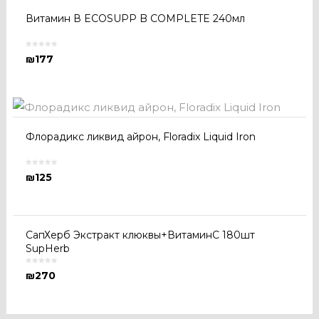
Витамин В ECOSUPP B COMPLETE 240мл
₪
177
Флорадикс ликвид айрон, Floradix Liquid Iron
₪
125
СапХерб Экстракт клюквы+ВитаминС 180шт
SupHerb
₪
270