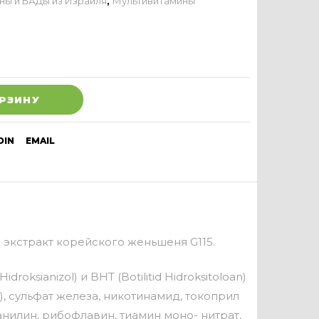
ны и БАДы из Израиля
,
Мультивитамины
ОРЗИНУ
DIN
EMAIL
экстракт корейского женьшеня G115.
ksianizol) и BHT (Botilitid Hidroksitoloan)
), сульфат железа, никотинамид, токоприл
ванилин, рибофлавин, тиамин моно- нитрат,