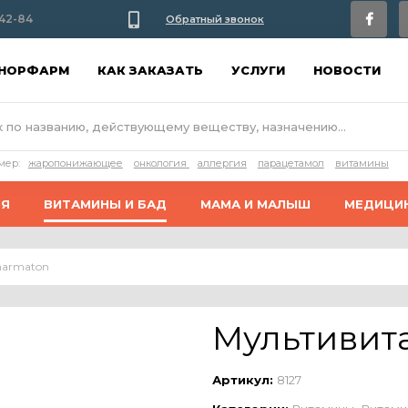
42-84
Обратный звонок
АНОРФАРМ
КАК ЗАКАЗАТЬ
УСЛУГИ
НОВОСТИ
мер:
жаропонижающее
онкология
аллергия
парацетамол
витамины
ИЯ
ВИТАМИНЫ И БАД
МАМА И МАЛЫШ
МЕДИЦИ
harmaton
Мультивит
Артикул:
8127