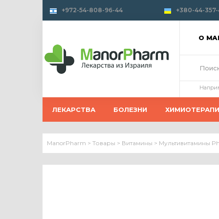
+972-54-808-96-44
+380-44-357-
О М
Напри
ЛЕКАРСТВА
БОЛЕЗНИ
ХИМИОТЕРАП
ManorPharm
>
Товары
>
Витамины
>
Мультивитамины P