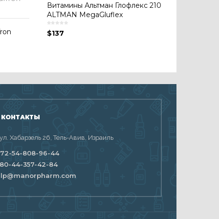
Витамины Альтман Глофлекс 210
ALTMAN MegaGluflex
ron
$
137
 КОНТАКТЫ
 ул. Хабарзель 26, Тель-Авив, Израиль
72-54-808-96-44
80-44-357-42-84
elp@manorpharm.com