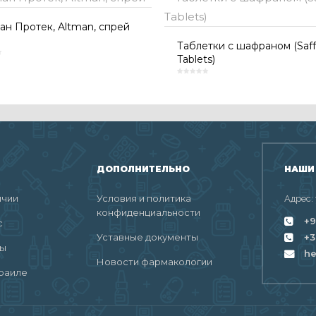
ан Протек, Altman, спрей
Таблетки с шафраном (Saff
Tablets)
ДОПОЛНИТЕЛЬНО
НАШИ
ичии
Условия и политика
Адрес:
конфиденциальности
+9
с
Уставные документы
+3
ты
h
Новости фармакологии
раиле