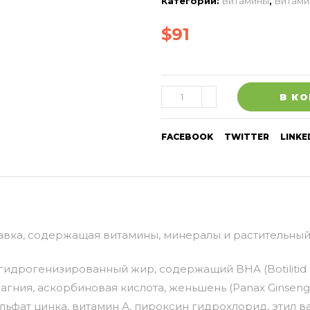
Категории:
Витамины
,
Витами
$
91
В К
FACEBOOK
TWITTER
LINKE
вка, содержащая витамины, минералы и растительный 
дрогенизированный жир, содержащий BHA (Botilitid Hidro
агния, аскорбиновая кислота, женьшень (Panax Ginseng
сульфат цинка, витамин А, пироксин гидрохлорид, этил 