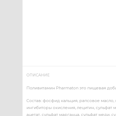
ОПИСАНИЕ
Поливитамин Pharmaton это пищевая доба
Состав: фосфид кальция, рапсовое масло, ги
ингибиторы окисления, лецитин, сульфат м
ацетат, сульфат марганца, сульфат меди, 