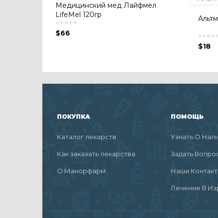
Медицинский мед Лайфмел
LifeMel 120гр
Альтм
$
66
$
18
ПОКУПКА
ПОМОЩЬ
Каталог лекарств
Узнать О Нал
Как заказать лекарства
Задать Вопро
О Манорфарм
Наши Контак
Лечение В Из