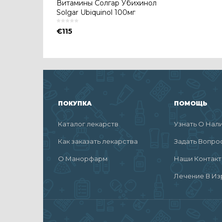
Витамины Солгар Убихинол
Solgar Ubiquinol 100мг
€
115
ПОКУПКА
ПОМОЩЬ
Каталог лекарств
Узнать О Нал
Как заказать лекарства
Задать Вопро
О Манорфарм
Наши Контак
Лечение В Из