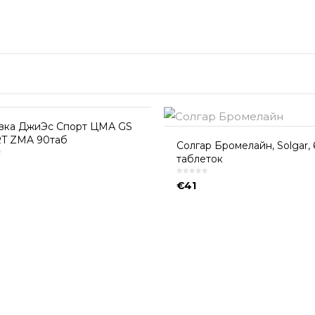
вка ДжиЭс Спорт ЦМА GS
T ZMA 90таб
Солгар Бромелайн, Solgar, 
таблеток
€
41