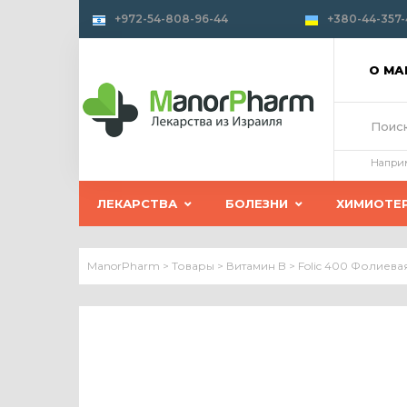
+972-54-808-96-44
+380-44-357-
О М
Напри
ЛЕКАРСТВА
БОЛЕЗНИ
ХИМИОТЕ
ManorPharm
>
Товары
>
Витамин B
>
Folic 400 Фолиева