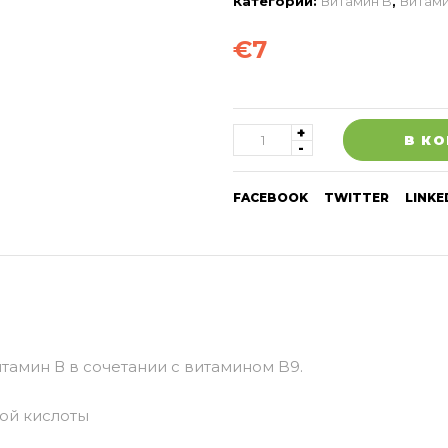
Категории:
Витамин B
,
Витам
€
7
В К
FACEBOOK
TWITTER
LINKE
амин В в сочетании с витамином B9.
ой кислоты