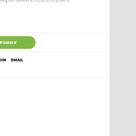
ины
,
Витамины и БАДы из Израиля
ОРЗИНУ
DIN
EMAIL