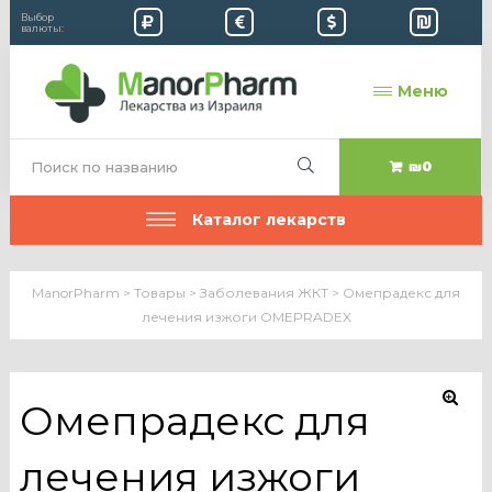
Выбор
валюты:
Меню
₪0
Каталог лекарств
ManorPharm
>
Товары
>
Заболевания ЖКТ
>
Омепрадекс для
лечения изжоги OMEPRADEX
Омепрадекс для
лечения изжоги