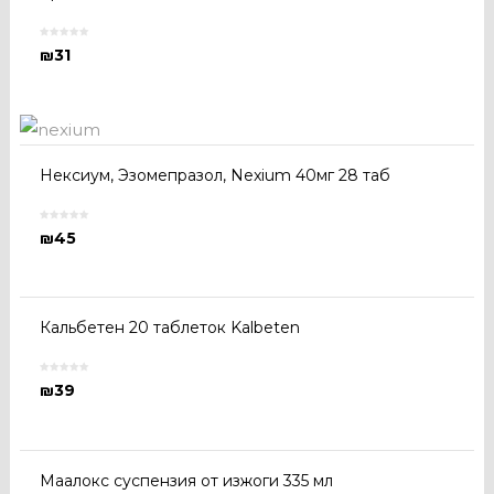
₪
31
Нексиум, Эзомепразол, Nexium 40мг 28 таб
₪
45
Кальбетен 20 таблеток Kalbeten
₪
39
Маалокс суспензия от изжоги 335 мл