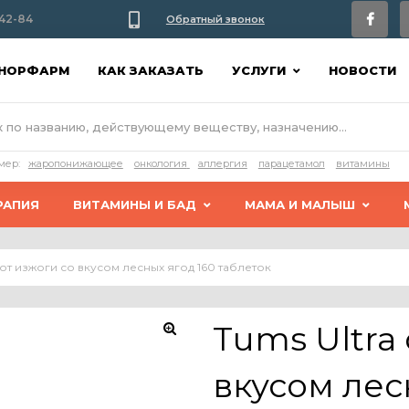
42-84
Обратный звонок
АНОРФАРМ
КАК ЗАКАЗАТЬ
УСЛУГИ
НОВОСТИ
мер:
жаропонижающее
онкология
аллергия
парацетамол
витамины
РАПИЯ
ВИТАМИНЫ И БАД
МАМА И МАЛЫШ
 от изжоги со вкусом лесных ягод 160 таблеток
Tums Ultra 
вкусом лес