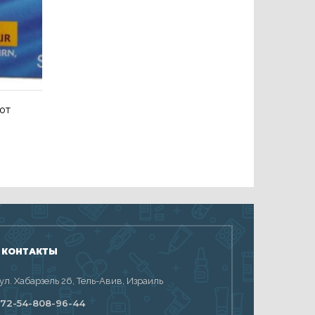
от
 КОНТАКТЫ
 ул. Хабарзель 26, Тель-Авив, Израиль
72-54-808-96-44