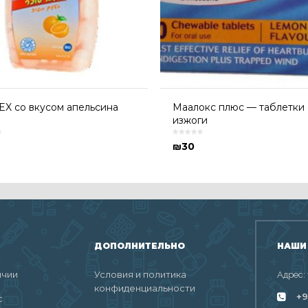
EX со вкусом апельсина
Маалокс плюс — таблетки 
изжоги
₪
30
ДОПОЛНИТЕЛЬНО
НАШИ
ичии
Условия и политика
Адрес:
конфиденциальности
+9
с