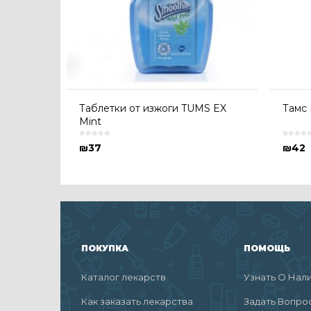
Таблетки от изжоги TUMS EX
Тамс 
Mint
₪
37
₪
42
ПОКУПКА
ПОМОЩЬ
Каталог лекарств
Узнать О Нал
Как заказать лекарства
Задать Вопро