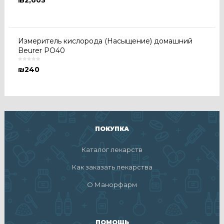
₪
2,603
Измеритель кислорода (Насыщение) домашний
Beurer PO40
₪
240
ПОКУПКА
Каталог лекарств
Как заказать лекарства
О Манорфарм
ПОМОЩЬ