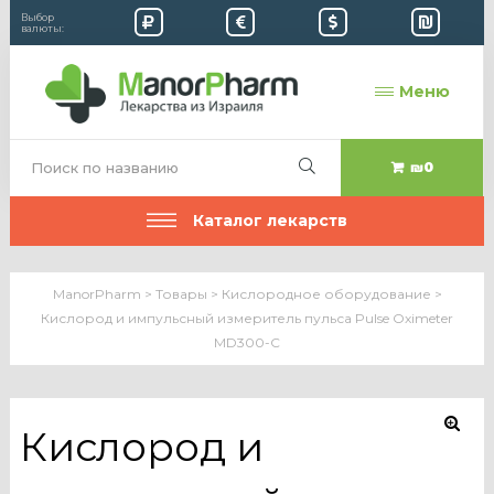
Выбор
валюты:
Меню
₪0
Каталог лекарств
ManorPharm
>
Товары
>
Кислородное оборудование
>
Кислород и импульсный измеритель пульса Pulse Oximeter
MD300-C
Кислород и