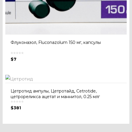
Флуконазол, Fluconazolum 150 мг, капсулы
$
7
Цетротид ампулы, Цетротайд, Cetrotide,
цетрореликса ацетат и маннитол, 0.25 млг
$
381