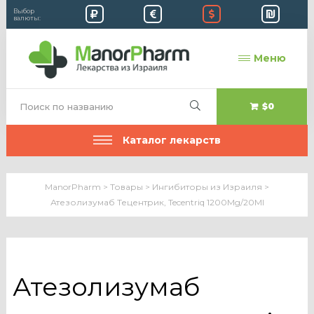
Выбор
валюты:
Меню
$0
Каталог лекарств
ManorPharm
>
Товары
>
Ингибиторы из Израиля
>
Атезолизумаб Тецентрик, Tecentriq 1200Mg/20Ml
Атезолизумаб