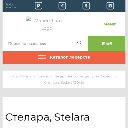
Выбор
валюты:
Меню
₪0
Каталог лекарств
ManorPharm
>
Товары
>
Лекарства по рецепту из Израиля
>
Стелара, Stelara 130Mg
Стелара, Stelara