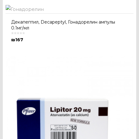
Декапептил, Decapeptyl, Гонадорелин ампулы
0.1мг/мл
₪
167