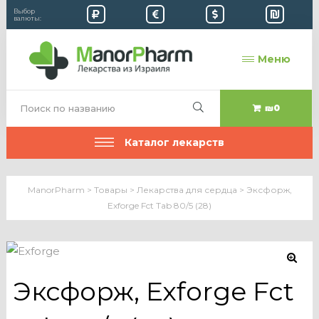
Выбор
валюты:
Меню
₪0
Каталог лекарств
ManorPharm
>
Товары
>
Лекарства для сердца
>
Эксфорж,
Exforge Fct Tab 80/5 (28)
Эксфорж, Exforge Fct