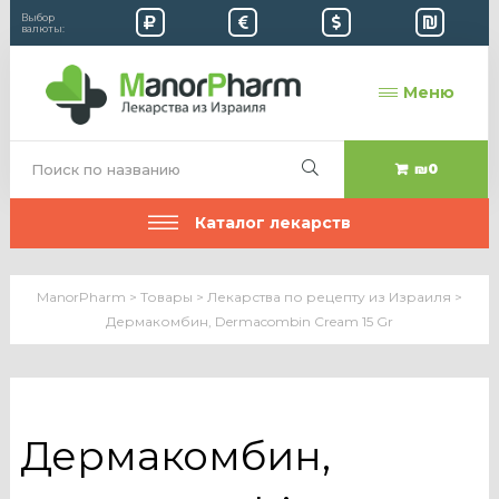
Выбор
валюты:
Меню
₪0
Каталог лекарств
ManorPharm
>
Товары
>
Лекарства по рецепту из Израиля
>
Дермакомбин, Dermacombin Cream 15 Gr
Дермакомбин,