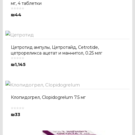
мг, 4 таблетки
₪
44
Цетротид ампулы, Цетротайд, Cetrotide,
цетрореликса ацетат и маннитол, 0.25 млг
₪
1,145
Клопидогрел, Clopidogrelum 7.5 мг
₪
33