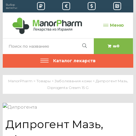
Выбор
валюты:
Меню
₪0
Каталог лекарств
ManorPharm
>
Товары
>
Заболевания кожи
>
Дипрогент Мазь,
Diprogenta Cream 15 G
Дипрогент Мазь,