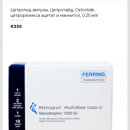
Цетротид ампулы, Цетротайд, Cetrotide,
цетрореликса ацетат и маннитол, 0.25 млг
€
330