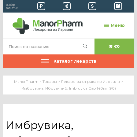
Выбор
валюты:
Меню
€0
Каталог лекарств
ManorPharm
>
Товары
>
Лекарства от рака из Израиля
>
Имбрувика, Ибрутиниб, Imbruvica Cap 140мг (90)
Имбрувика,