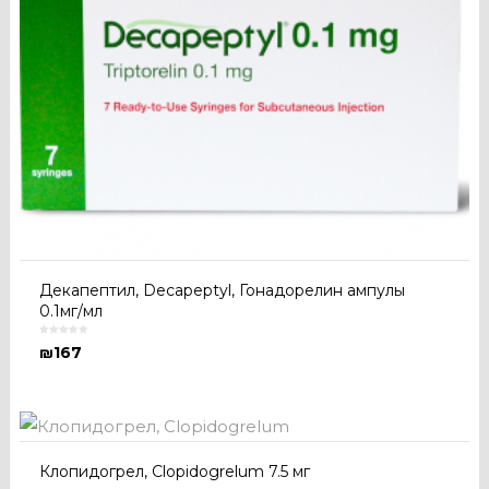
Декапептил, Decapeptyl, Гонадорелин ампулы
0.1мг/мл
₪
167
Клопидогрел, Clopidogrelum 7.5 мг