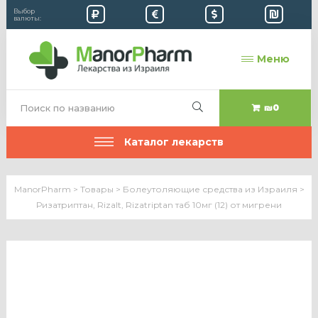
Выбор
валюты:
Меню
₪0
Каталог лекарств
ManorPharm
>
Товары
>
Болеутоляющие средства из Израиля
>
Ризатриптан, Rizalt, Rizatriptan таб 10мг (12) от мигрени