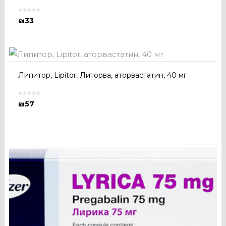
₪
33
Липитор, Lipitor, Литорва, аторвастатин, 40 мг
₪
57