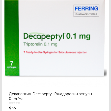
Декапептил, Decapeptyl, Гонадорелин ампулы
0.1мг/мл
$
55