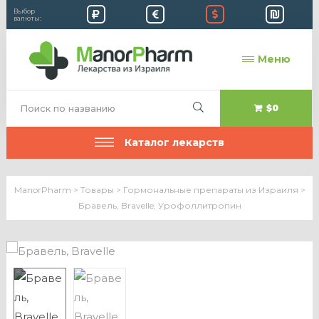
Выбор
валюты:
Меню
$0
Каталог лекарств
ManorPharm
>
Товары
>
Гормональные препараты из Израиля
>
Бравель, Bravelle, Урофоллитропин