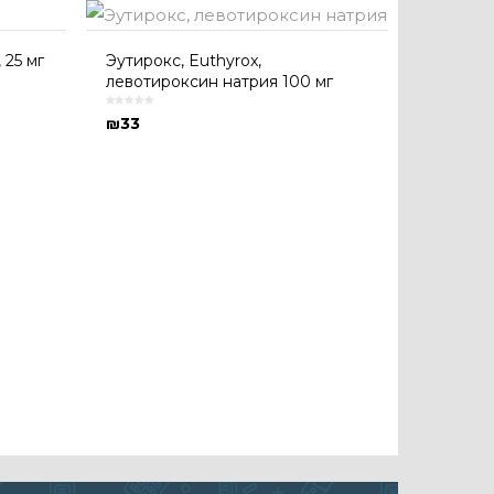
 25 мг
Эутирокс, Euthyrox,
левотироксин натрия 100 мг
₪
33