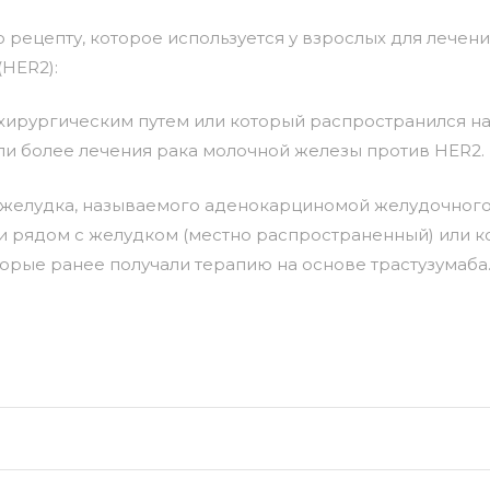
 рецепту, которое используется у взрослых для лечен
HER2):
хирургическим путем или который распространился на 
ли более лечения рака молочной железы против HER2.
 желудка, называемого аденокарциномой желудочного
ти рядом с желудком (местно распространенный) или к
оторые ранее получали терапию на основе трастузумаба