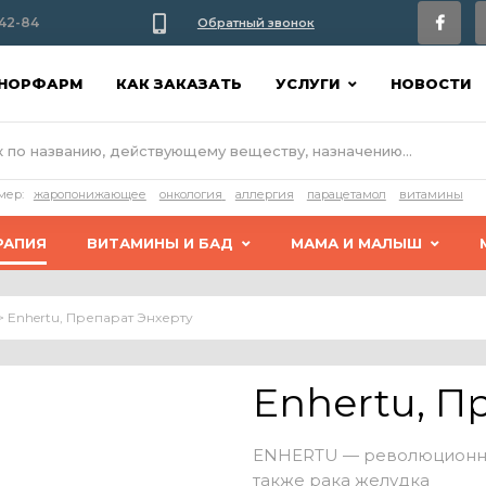
42-84
Обратный звонок
АНОРФАРМ
КАК ЗАКАЗАТЬ
УСЛУГИ
НОВОСТИ
мер:
жаропонижающее
онкология
аллергия
парацетамол
витамины
РАПИЯ
ВИТАМИНЫ И БАД
МАМА И МАЛЫШ
>
Enhertu, Препарат Энхерту
Enhertu, П
ENHERTU — революционное
также рака желудка