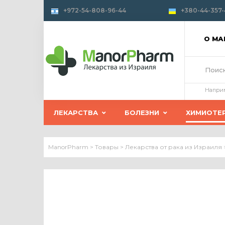
+972-54-808-96-44
+380-44-357-
О М
Напри
ЛЕКАРСТВА
БОЛЕЗНИ
ХИМИОТЕ
ManorPharm
>
Товары
>
Лекарства от рака из Израиля