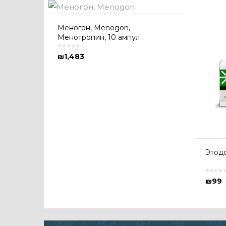
Меногон, Menogon,
Менотропин, 10 ампул
₪
1,483
Этодо
₪
99