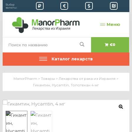
Выбор
валюты:
Меню
€0
Каталог лекарств
ManorPharm
>
Товары
>
Лекарства от рака из Израиля
>
Гикамтин, Hycamtin, Топотекан 4 мг