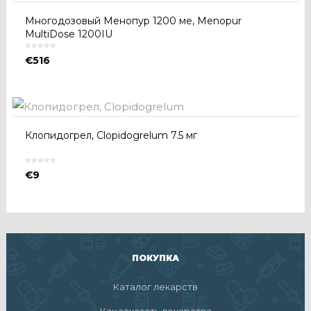
Многодозовый Менопур 1200 ме, Menopur
MultiDose 1200IU
€
516
Клопидогрел, Clopidogrelum 7.5 мг
€
9
ПОКУПКА
Каталог лекарств
Как заказать лекарства