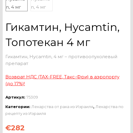
Гикамтин, Hycamtin,
Топотекан 4 мг
Гикамтин, Hycamtin, 4 мг – противоопухолевый
препарат
Возврат НДС (TAX-FREE, Такс-Фри) в аэропорту
(до 17%)!
Артикул:
75309
Категории:
Лекарства от рака из Израиля
,
Лекарства по
рецепту из Израиля
€
282