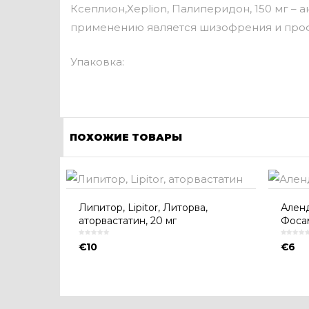
Ксеплион,Xeplion, Палиперидон, 150 мг –
применению является шизофрения и проф
Упаковка:
ПОХОЖИЕ ТОВАРЫ
Липитор, Lipitor, Литорва,
Аленд
аторвастатин, 20 мг
Фосам
€
10
€
6