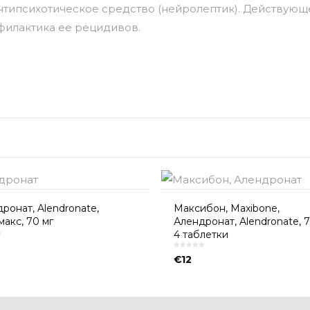
 антипсихотическое средство (нейролептик). Действую
илактика ее рецидивов.
ронат, Alendronate,
Максибон, Maxibone,
акс, 70 мг
Алендронат, Alendronate, 7
4 таблетки
€
12