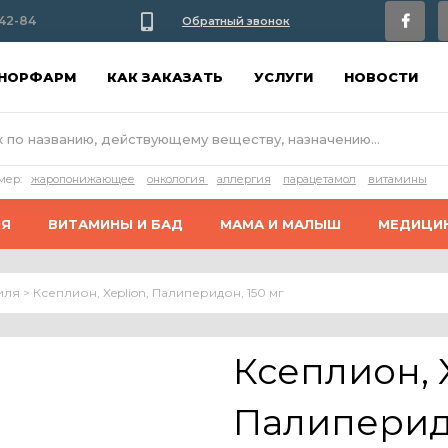
42-84
Обратный звонок
АНОРФАРМ
КАК ЗАКАЗАТЬ
УСЛУГИ
НОВОСТИ
мер:
жаропонижающее
онкология
аллергия
парацетамол
витамины
ИЯ
ВИТАМИНЫ И БАД
МАМА И МАЛЫШ
МЕДИЦИ
иля
>
Ксеплион, Xeplion, Палиперидон, 150 мг
Ксеплион, X
Палиперидо