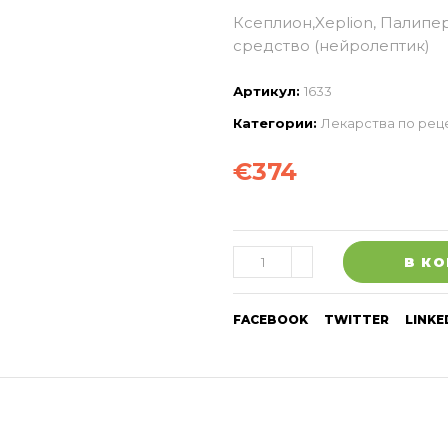
Ксеплион,Xeplion, Палипер
средство (нейролептик)
Артикул:
1633
Категории:
Лекарства по рец
€
374
В К
FACEBOOK
TWITTER
LINKE