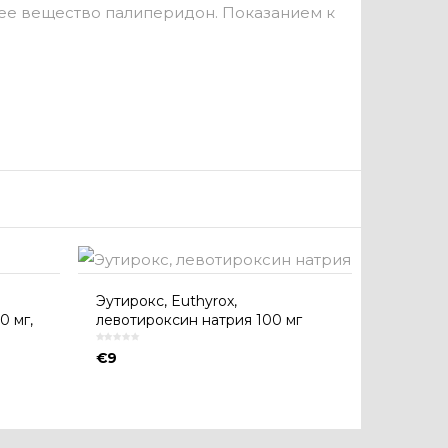
щее вещество палиперидон. Показанием к
Эутирокс, Euthyrox,
0 мг,
левотироксин натрия 100 мг
€
9