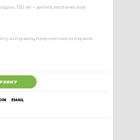
идон, 150 мг – антипсихотическое
епту из Израиля
,
Нейролептики из Израиля
ОРЗИНУ
DIN
EMAIL