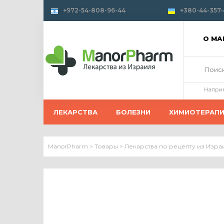
+972-54-808-96-44
+380-44-357-
О М
Напри
ЛЕКАРСТВА
БОЛЕЗНИ
ХИМИОТЕРАП
ManorPharm
>
Товары
>
Лекарства по рецепту из Изра