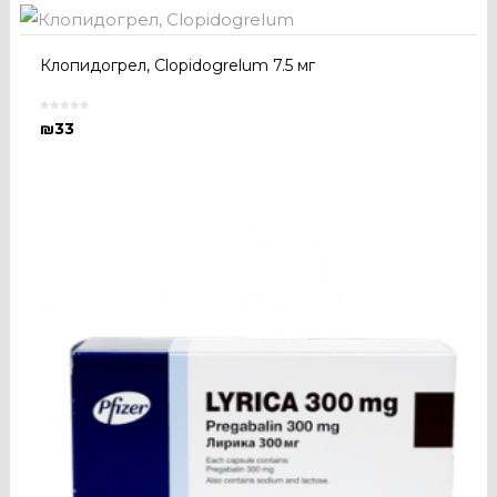
Клопидогрел, Clopidogrelum 7.5 мг
₪
33