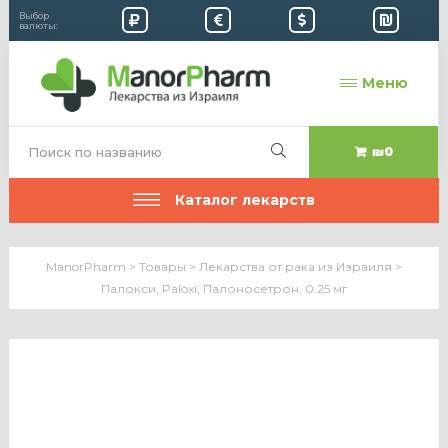
Выбор
валюты:
Меню
₪0
Каталог лекарств
ManorPharm
>
Товары
>
Лекарства от рака из Израиля
>
Палокси, Paloxi, Палоносетрон, 0.25 мг