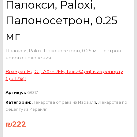
Палокси, Paloxi,
Палоносетрон, 0.25
мг
Палокси, Paloxi Палоносетрон, 0.25 мг – сетрон
нового поколения
Возврат НДС (TAX-FREE, Такс-Фри) в аэропорту
(до 17%)!
Артикул:
69317
Категории:
Лекарства от рака из Израиля
,
Лекарства по
рецепту из Израиля
₪
222