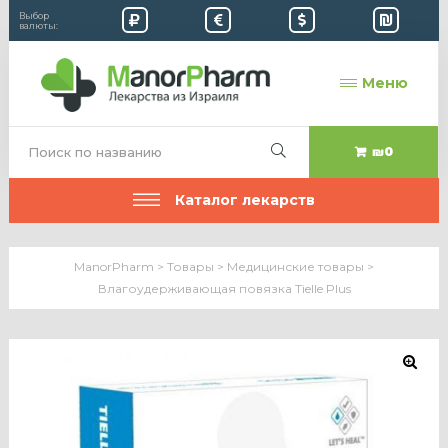
Выбор
валюты:
Меню
₪0
Каталог лекарств
ManorPharm
>
Товары
>
Медицинские товары
>
Влагоудерживающая повязка Tielle Plus