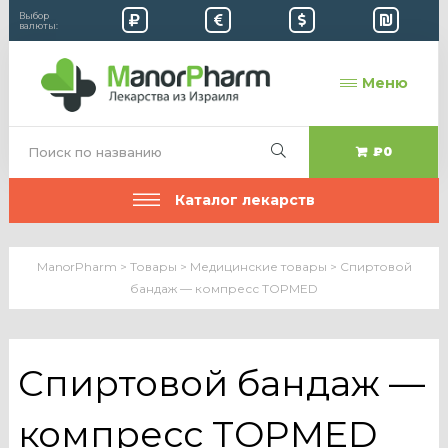
Выбор
валюты:
Меню
₽0
Каталог лекарств
ManorPharm
>
Товары
>
Медицинские товары
>
Спиртовой
бандаж — компресс TOPMED
Спиртовой бандаж —
компресс TOPMED