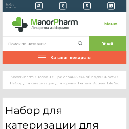
Выбор
валюты:
Меню
₪0
Каталог лекарств
ManorPharm
>
Товары
>
При ограниченной подвижности
>
Набор для катеризации для мужчин Tiemann Actreen Lite Set
Набор для
катеризации для